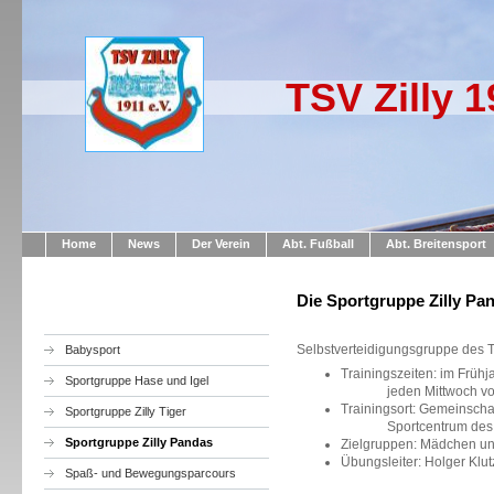
TSV Zilly 1
Home
News
Der Verein
Abt. Fußball
Abt. Breitensport
Die Sportgruppe Zilly Pa
Selbstverteidigungsgruppe des T
Babysport
Trainingszeiten: im Frühj
Sportgruppe Hase und Igel
jeden Mittwoch von 1
Trainingsort: Gemeinsch
Sportgruppe Zilly Tiger
Sportcentrum des TS
Sportgruppe Zilly Pandas
Zielgruppen: Mädchen un
Übungsleiter: Holger Klu
Spaß- und Bewegungsparcours