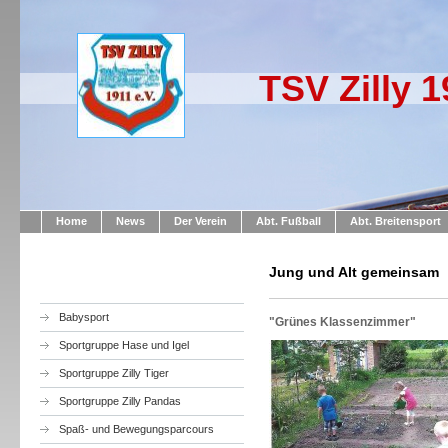
TSV Zilly 1
Home
News
Der Verein
Abt. Fußball
Abt. Breitensport
Jung und Alt gemeinsam
Babysport
"Grünes Klassenzimmer"
Sportgruppe Hase und Igel
Sportgruppe Zilly Tiger
Sportgruppe Zilly Pandas
Spaß- und Bewegungsparcours