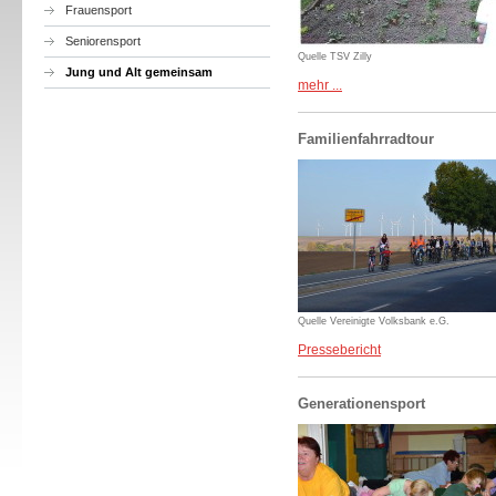
Frauensport
Seniorensport
Quelle TSV Zilly
Jung und Alt gemeinsam
mehr ...
Familienfahrradtour
Quelle Vereinigte Volksbank e.G.
Pressebericht
Generationensport